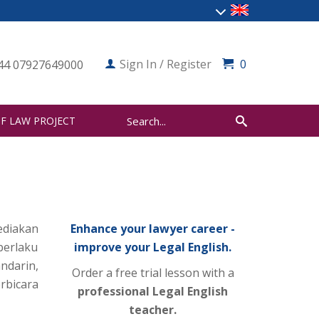
Sign In / Register
0
44 07927649000
F LAW PROJECT
ediakan
Enhance your lawyer career -
berlaku
improve your Legal English.
ndarin,
Order a free trial lesson with a
rbicara
professional Legal English
teacher.