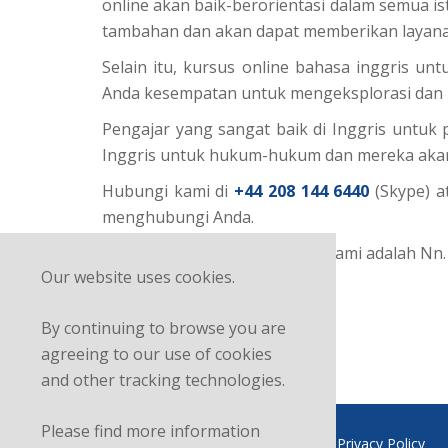
online akan baik-berorientasi dalam semua i
tambahan dan akan dapat memberikan layanan
Selain itu, kursus online bahasa inggris 
Anda kesempatan untuk mengeksplorasi dan b
Pengajar yang sangat baik di Inggris untuk
Inggris untuk hukum-hukum dan mereka akan 
Hubungi kami di
+44 208 144 6440
(Skype) a
menghubungi Anda.
Mitra kerja / Pemasaran local kami adalah Nn. 
Our website uses cookies.
By continuing to browse you are
agreeing to our use of cookies
and other tracking technologies.
Please find more information
FAQ
Terms and Conditions
Privacy Policy