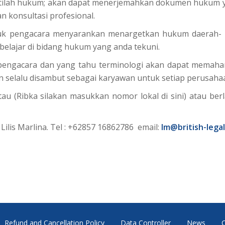
stilah hukum; akan dapat menerjemahkan dokumen hukum ya
 konsultasi profesional.
untuk pengacara menyarankan menargetkan hukum daerah- d
elajar di bidang hukum yang anda tekuni.
 pengacara dan yang tahu terminologi akan dapat memahami
selalu disambut sebagai karyawan untuk setiap perusahaa
tau (Ribka silakan masukkan nomor lokal di sini) atau be
Lilis Marlina. Tel : +62857 16862786 email:
lm@british-lega
Refund and Cancellation Policy
Data Controller
News