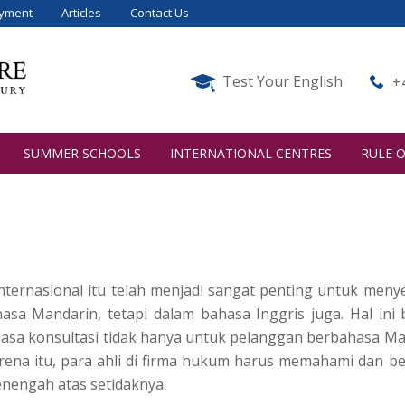
yment
Articles
Contact Us
Test Your English
+
SUMMER SCHOOLS
INTERNATIONAL CENTRES
RULE O
nternasional itu telah menjadi sangat penting untuk meny
sa Mandarin, tetapi dalam bahasa Inggris juga. Hal ini 
asa konsultasi tidak hanya untuk pelanggan berbahasa Ma
arena itu, para ahli di firma hukum harus memahami dan be
enengah atas setidaknya.