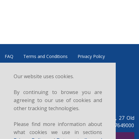
FAQ
Terms and Conditions
Privacy Policy
Refund and Cancellation Policy
Data Controller
Our website uses cookies.
News
Courses
Sitemap
Contacts
By continuing to browse you are
Follow us:
agreeing to our use of cookies and
other tracking technologies.
British Legal Centre, c/o UK Legal Centre Ltd, 27 Old
Please find more information about
Gloucester St, London WC1N 3AX, UK. +44 07927649000
what cookies we use in sections
SUBSCRIBE FOR NEWSLETTER